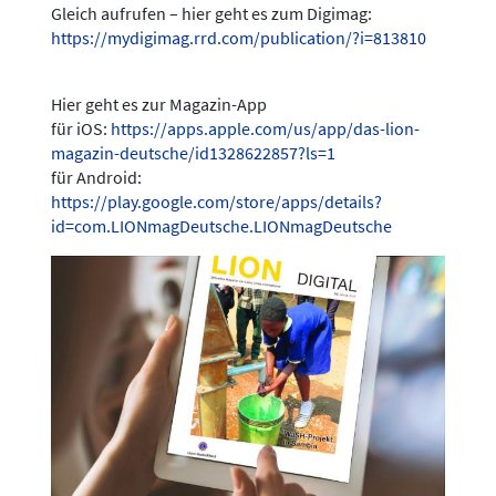
Gleich aufrufen – hier geht es zum Digimag:
https://mydigimag.rrd.com/publication/?i=813810
Hier geht es zur Magazin-App
für iOS:
https://apps.apple.com/us/app/das-lion-
magazin-deutsche/id1328622857?ls=1
für Android:
https://play.google.com/store/apps/details?
id=com.LIONmagDeutsche.LIONmagDeutsche