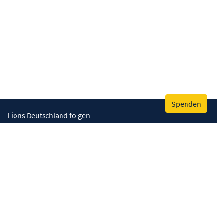
Spenden
Lions Deutschland folgen
Wir helfen
Augenlicht retten
Lebenskompetenzen stärken
Umwelt bewahren