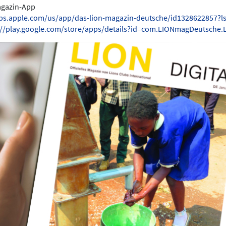
Magazin-App
pps.apple.com/us/app/das-lion-magazin-deutsche/id1328622857?l
://play.google.com/store/apps/details?id=com.LIONmagDeutsche