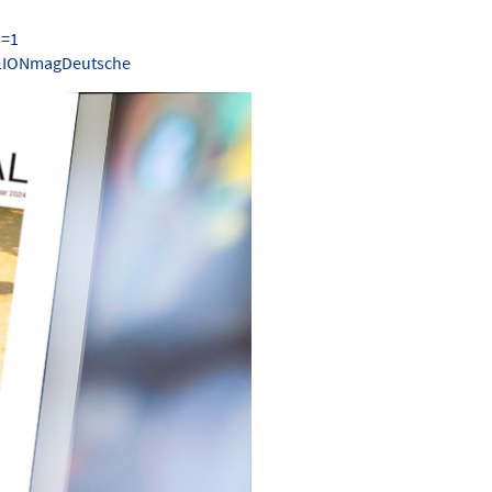
s=1
.LIONmagDeutsche