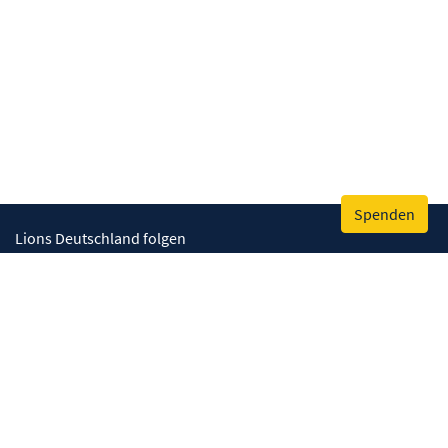
Spenden
Lions Deutschland folgen
Wir helfen
Augenlicht retten
Lebenskompetenzen stärken
Umwelt bewahren