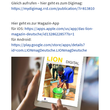
Gleich aufrufen – hier geht es zum Digimag:
https://mydigimag.rrd.com/publication/?i=813810
Hier geht es zur Magazin-App
für iOS:
https://apps.apple.com/us/app/das-lion-
magazin-deutsche/id1328622857?ls=1
für Android:
https://play.google.com/store/apps/details?
id=com.LIONmagDeutsche.LIONmagDeutsche