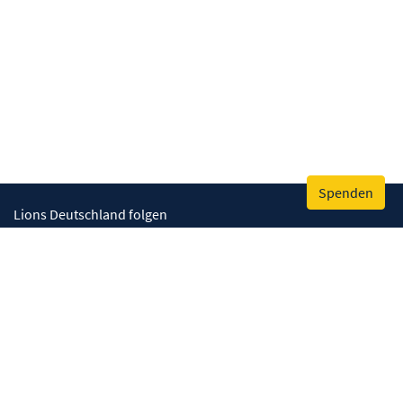
Spenden
Lions Deutschland folgen
Wir helfen
Augenlicht retten
Lebenskompetenzen stärken
Umwelt bewahren