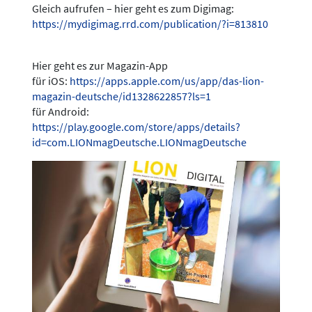
Gleich aufrufen – hier geht es zum Digimag:
https://mydigimag.rrd.com/publication/?i=813810
Hier geht es zur Magazin-App
für iOS:
https://apps.apple.com/us/app/das-lion-
magazin-deutsche/id1328622857?ls=1
für Android:
https://play.google.com/store/apps/details?
id=com.LIONmagDeutsche.LIONmagDeutsche