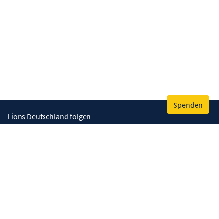
Spenden
Lions Deutschland folgen
Wir helfen
Augenlicht retten
Lebenskompetenzen stärken
Umwelt bewahren