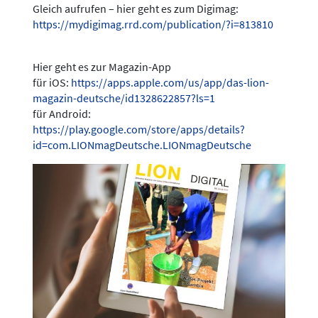
Gleich aufrufen – hier geht es zum Digimag:
https://mydigimag.rrd.com/publication/?i=813810
Hier geht es zur Magazin-App
für iOS:
https://apps.apple.com/us/app/das-lion-
magazin-deutsche/id1328622857?ls=1
für Android:
https://play.google.com/store/apps/details?
id=com.LIONmagDeutsche.LIONmagDeutsche