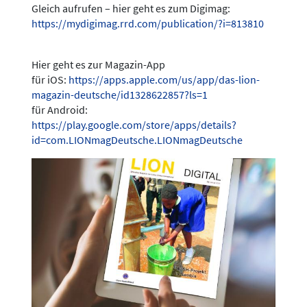
Gleich aufrufen – hier geht es zum Digimag:
https://mydigimag.rrd.com/publication/?i=813810
Hier geht es zur Magazin-App
für iOS:
https://apps.apple.com/us/app/das-lion-
magazin-deutsche/id1328622857?ls=1
für Android:
https://play.google.com/store/apps/details?
id=com.LIONmagDeutsche.LIONmagDeutsche