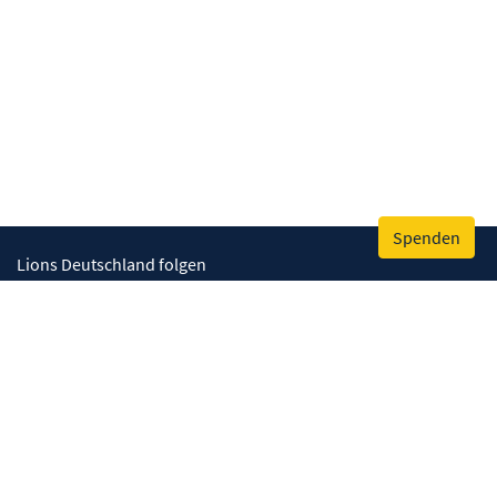
Spenden
Lions Deutschland folgen
Wir helfen
Augenlicht retten
Lebenskompetenzen stärken
Umwelt bewahren