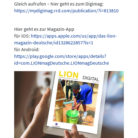
Gleich aufrufen – hier geht es zum Digimag:
https://mydigimag.rrd.com/publication/?i=813810
Hier geht es zur Magazin-App
für iOS:
https://apps.apple.com/us/app/das-lion-
magazin-deutsche/id1328622857?ls=1
für Android:
https://play.google.com/store/apps/details?
id=com.LIONmagDeutsche.LIONmagDeutsche