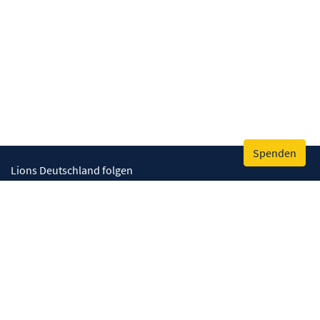
Spenden
Lions Deutschland folgen
Wir helfen
Augenlicht retten
Lebenskompetenzen stärken
Umwelt bewahren