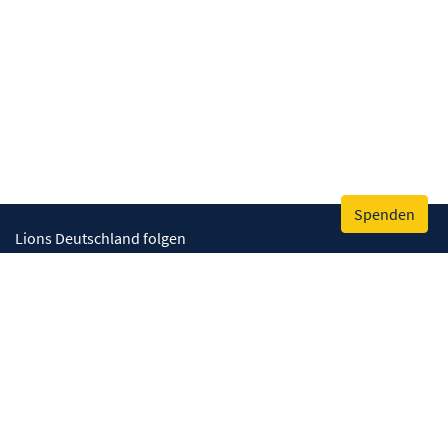
Spenden
Lions Deutschland folgen
Wir helfen
Augenlicht retten
Lebenskompetenzen stärken
Umwelt bewahren