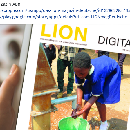
Magazin-App
pps.apple.com/us/app/das-lion-magazin-deutsche/id1328622857?l
://play.google.com/store/apps/details?id=com.LIONmagDeutsche