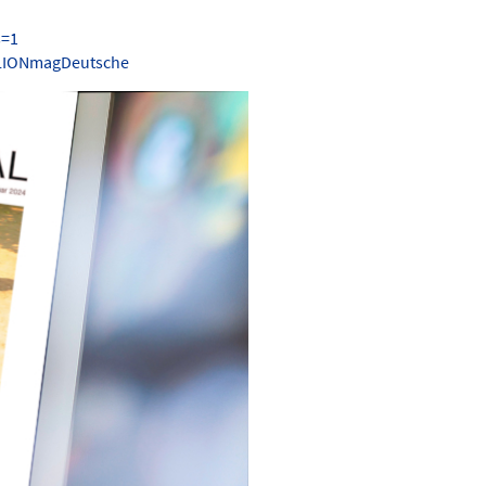
s=1
.LIONmagDeutsche