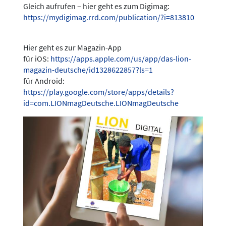
Gleich aufrufen – hier geht es zum Digimag:
https://mydigimag.rrd.com/publication/?i=813810
Hier geht es zur Magazin-App
für iOS:
https://apps.apple.com/us/app/das-lion-
magazin-deutsche/id1328622857?ls=1
für Android:
https://play.google.com/store/apps/details?
id=com.LIONmagDeutsche.LIONmagDeutsche