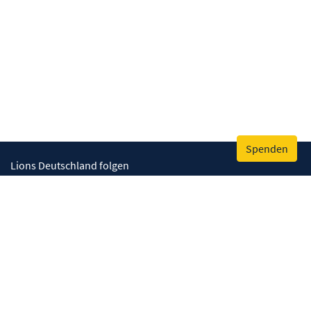
Spenden
Lions Deutschland folgen
Wir helfen
Augenlicht retten
Lebenskompetenzen stärken
Umwelt bewahren