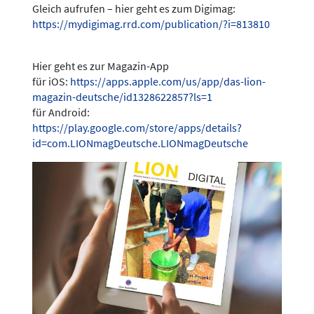
Gleich aufrufen – hier geht es zum Digimag:
https://mydigimag.rrd.com/publication/?i=813810
Hier geht es zur Magazin-App
für iOS:
https://apps.apple.com/us/app/das-lion-
magazin-deutsche/id1328622857?ls=1
für Android:
https://play.google.com/store/apps/details?
id=com.LIONmagDeutsche.LIONmagDeutsche