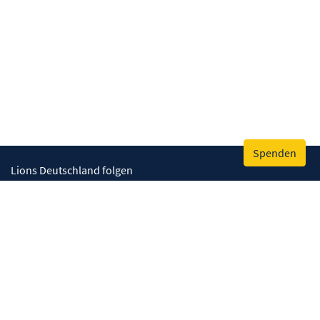
Spenden
Lions Deutschland folgen
Wir helfen
Augenlicht retten
Lebenskompetenzen stärken
Umwelt bewahren