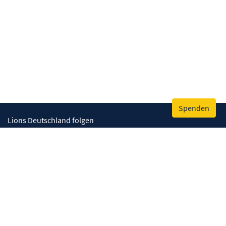
Spenden
Lions Deutschland folgen
Wir helfen
Augenlicht retten
Lebenskompetenzen stärken
Umwelt bewahren