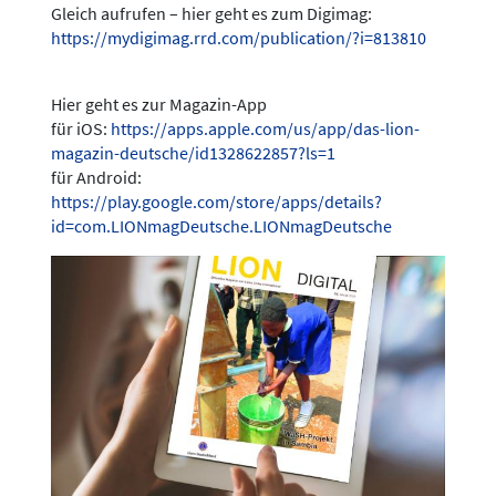
Gleich aufrufen – hier geht es zum Digimag:
https://mydigimag.rrd.com/publication/?i=813810
Hier geht es zur Magazin-App
für iOS:
https://apps.apple.com/us/app/das-lion-
magazin-deutsche/id1328622857?ls=1
für Android:
https://play.google.com/store/apps/details?
id=com.LIONmagDeutsche.LIONmagDeutsche