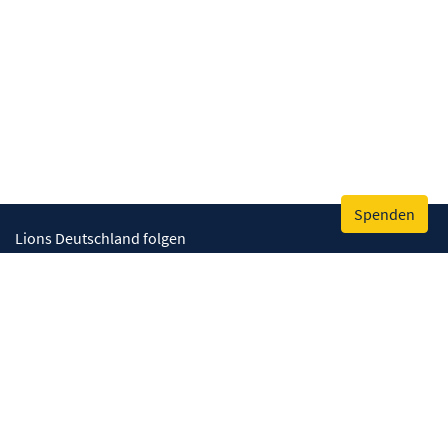
Spenden
Lions Deutschland folgen
Wir helfen
Augenlicht retten
Lebenskompetenzen stärken
Umwelt bewahren