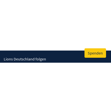
Spenden
Lions Deutschland folgen
Wir helfen
Augenlicht retten
Lebenskompetenzen stärken
Umwelt bewahren