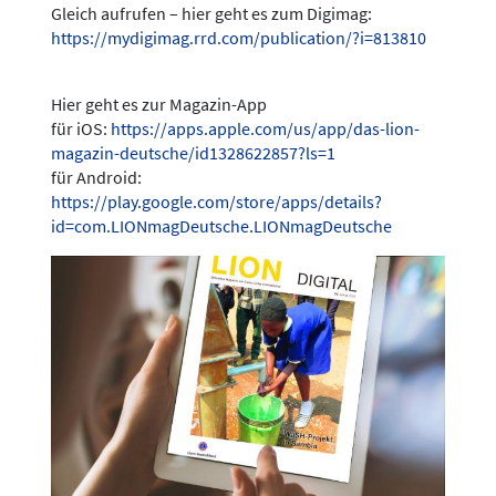
Gleich aufrufen – hier geht es zum Digimag:
https://mydigimag.rrd.com/publication/?i=813810
Hier geht es zur Magazin-App
für iOS:
https://apps.apple.com/us/app/das-lion-
magazin-deutsche/id1328622857?ls=1
für Android:
https://play.google.com/store/apps/details?
id=com.LIONmagDeutsche.LIONmagDeutsche