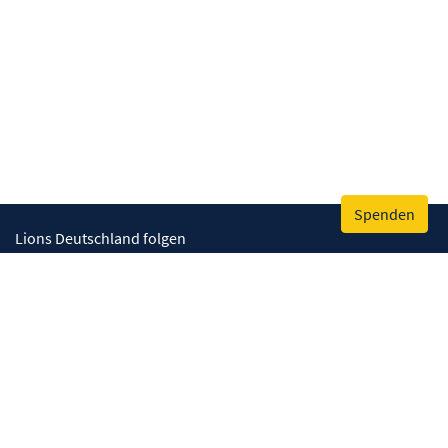
Spenden
Lions Deutschland folgen
Wir helfen
Augenlicht retten
Lebenskompetenzen stärken
Umwelt bewahren