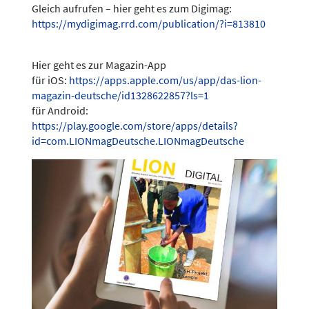
Gleich aufrufen – hier geht es zum Digimag:
https://mydigimag.rrd.com/publication/?i=813810
Hier geht es zur Magazin-App
für iOS:
https://apps.apple.com/us/app/das-lion-
magazin-deutsche/id1328622857?ls=1
für Android:
https://play.google.com/store/apps/details?
id=com.LIONmagDeutsche.LIONmagDeutsche