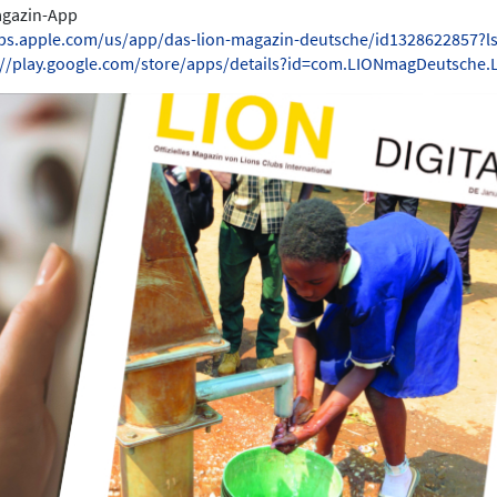
Magazin-App
pps.apple.com/us/app/das-lion-magazin-deutsche/id1328622857?l
://play.google.com/store/apps/details?id=com.LIONmagDeutsche