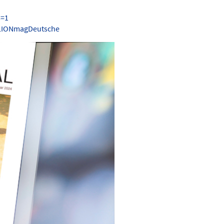
s=1
.LIONmagDeutsche