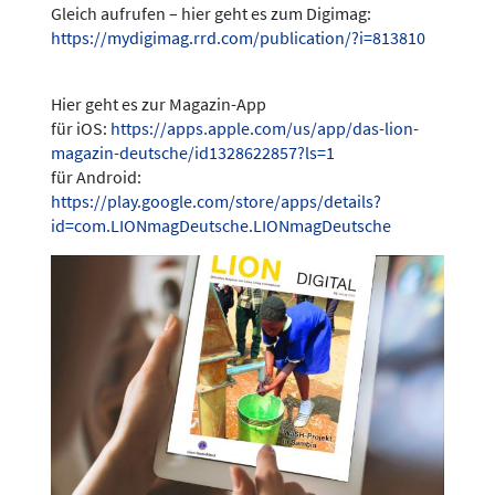
Gleich aufrufen – hier geht es zum Digimag:
https://mydigimag.rrd.com/publication/?i=813810
Hier geht es zur Magazin-App
für iOS:
https://apps.apple.com/us/app/das-lion-
magazin-deutsche/id1328622857?ls=1
für Android:
https://play.google.com/store/apps/details?
id=com.LIONmagDeutsche.LIONmagDeutsche