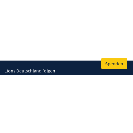
Spenden
Lions Deutschland folgen
Wir helfen
Augenlicht retten
Lebenskompetenzen stärken
Umwelt bewahren