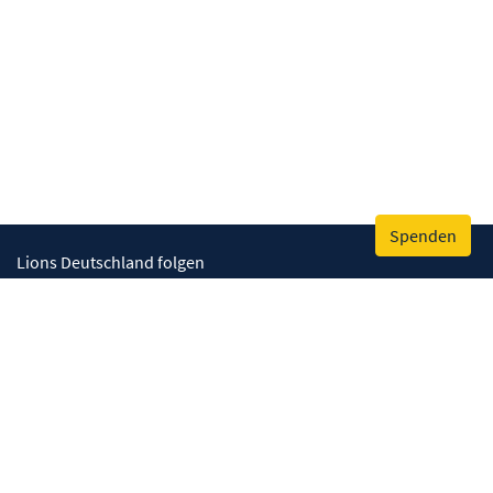
Spenden
Lions Deutschland folgen
Wir helfen
Augenlicht retten
Lebenskompetenzen stärken
Umwelt bewahren