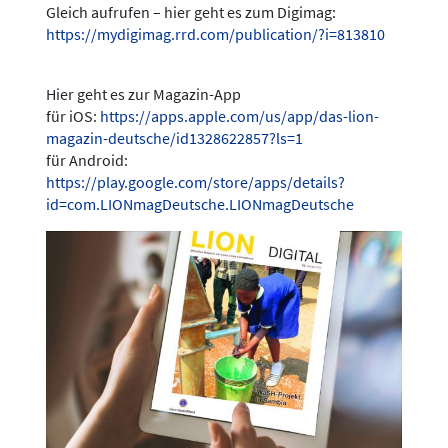
Gleich aufrufen – hier geht es zum Digimag:
https://mydigimag.rrd.com/publication/?i=813810
Hier geht es zur Magazin-App
für iOS:
https://apps.apple.com/us/app/das-lion-
magazin-deutsche/id1328622857?ls=1
für Android:
https://play.google.com/store/apps/details?
id=com.LIONmagDeutsche.LIONmagDeutsche