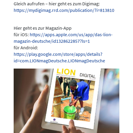
Gleich aufrufen – hier geht es zum Digimag:
https://mydigimag.rrd.com/publication/?i=813810
Hier geht es zur Magazin-App
für iOS:
https://apps.apple.com/us/app/das-lion-
magazin-deutsche/id1328622857?ls=1
für Android:
https://play.google.com/store/apps/details?
id=com.LIONmagDeutsche.LIONmagDeutsche