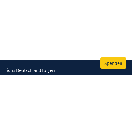
Spenden
Lions Deutschland folgen
Wir helfen
Augenlicht retten
Lebenskompetenzen stärken
Umwelt bewahren