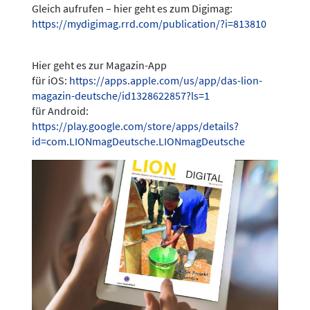
Gleich aufrufen – hier geht es zum Digimag:
https://mydigimag.rrd.com/publication/?i=813810
Hier geht es zur Magazin-App
für iOS:
https://apps.apple.com/us/app/das-lion-
magazin-deutsche/id1328622857?ls=1
für Android:
https://play.google.com/store/apps/details?
id=com.LIONmagDeutsche.LIONmagDeutsche