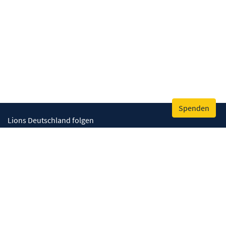
Spenden
Lions Deutschland folgen
Wir helfen
Augenlicht retten
Lebenskompetenzen stärken
Umwelt bewahren