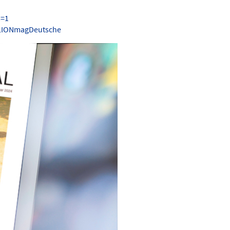
s=1
.LIONmagDeutsche