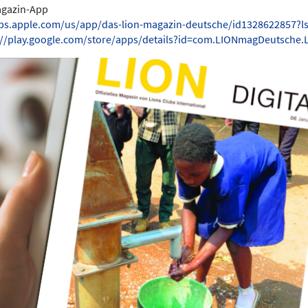
Magazin-App
pps.apple.com/us/app/das-lion-magazin-deutsche/id1328622857?l
://play.google.com/store/apps/details?id=com.LIONmagDeutsche