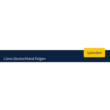
Spenden
Lions Deutschland folgen
Wir helfen
Augenlicht retten
Lebenskompetenzen stärken
Umwelt bewahren