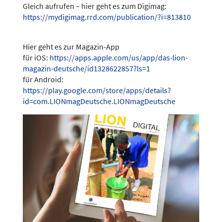
Gleich aufrufen – hier geht es zum Digimag:
https://mydigimag.rrd.com/publication/?i=813810
Hier geht es zur Magazin-App
für iOS:
https://apps.apple.com/us/app/das-lion-
magazin-deutsche/id1328622857?ls=1
für Android:
https://play.google.com/store/apps/details?
id=com.LIONmagDeutsche.LIONmagDeutsche