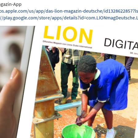
Magazin-App
pps.apple.com/us/app/das-lion-magazin-deutsche/id1328622857?l
://play.google.com/store/apps/details?id=com.LIONmagDeutsche