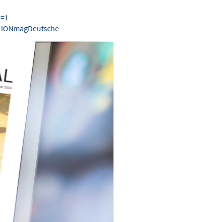
s=1
.LIONmagDeutsche