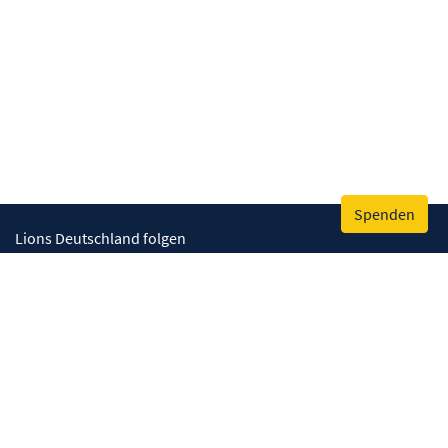
Spenden
Lions Deutschland folgen
Wir helfen
Augenlicht retten
Lebenskompetenzen stärken
Umwelt bewahren