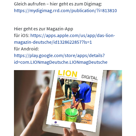
Gleich aufrufen – hier geht es zum Digimag:
https://mydigimag.rrd.com/publication/?i=813810
Hier geht es zur Magazin-App
für iOS:
https://apps.apple.com/us/app/das-lion-
magazin-deutsche/id1328622857?ls=1
für Android:
https://play.google.com/store/apps/details?
id=com.LIONmagDeutsche.LIONmagDeutsche