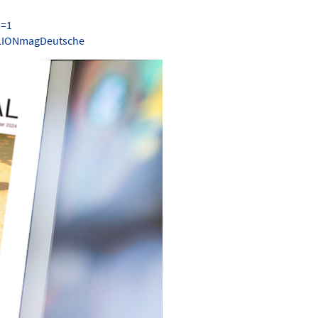
s=1
.LIONmagDeutsche