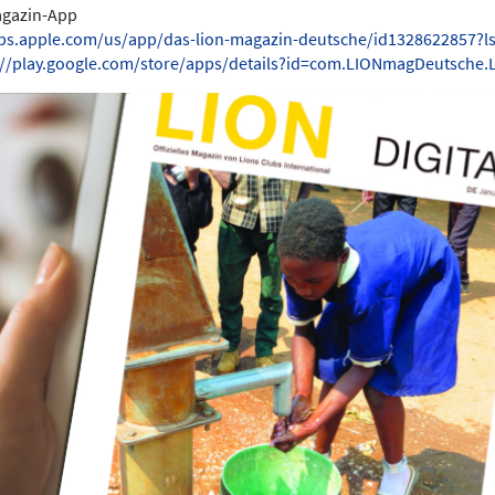
Magazin-App
pps.apple.com/us/app/das-lion-magazin-deutsche/id1328622857?l
://play.google.com/store/apps/details?id=com.LIONmagDeutsche