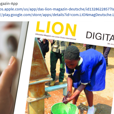
Magazin-App
pps.apple.com/us/app/das-lion-magazin-deutsche/id1328622857?l
://play.google.com/store/apps/details?id=com.LIONmagDeutsche