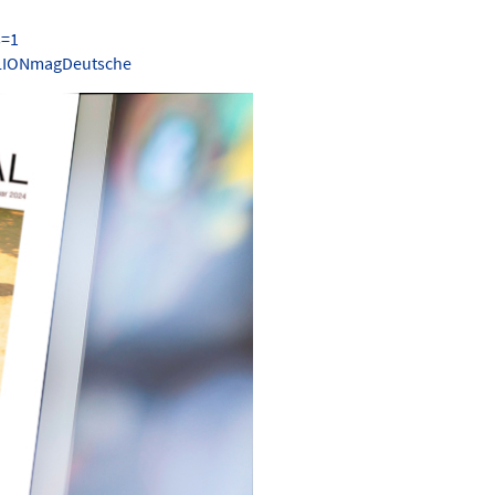
s=1
.LIONmagDeutsche