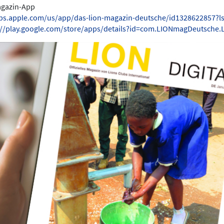
Magazin-App
pps.apple.com/us/app/das-lion-magazin-deutsche/id1328622857?l
://play.google.com/store/apps/details?id=com.LIONmagDeutsche