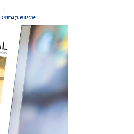
s=1
.LIONmagDeutsche