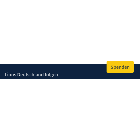
Spenden
Lions Deutschland folgen
Wir helfen
Augenlicht retten
Lebenskompetenzen stärken
Umwelt bewahren