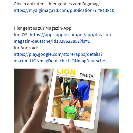
Gleich aufrufen – hier geht es zum Digimag:
https://mydigimag.rrd.com/publication/?i=813810
Hier geht es zur Magazin-App
für iOS:
https://apps.apple.com/us/app/das-lion-
magazin-deutsche/id1328622857?ls=1
für Android:
https://play.google.com/store/apps/details?
id=com.LIONmagDeutsche.LIONmagDeutsche