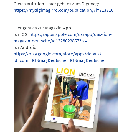
Gleich aufrufen – hier geht es zum Digimag:
https://mydigimag.rrd.com/publication/?i=813810
Hier geht es zur Magazin-App
für iOS:
https://apps.apple.com/us/app/das-lion-
magazin-deutsche/id1328622857?ls=1
für Android:
https://play.google.com/store/apps/details?
id=com.LIONmagDeutsche.LIONmagDeutsche