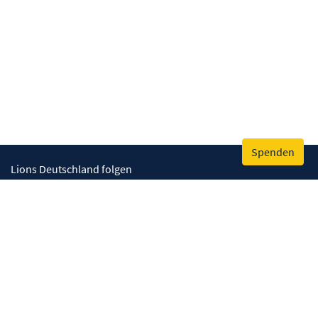
Spenden
Lions Deutschland folgen
Wir helfen
Augenlicht retten
Lebenskompetenzen stärken
Umwelt bewahren