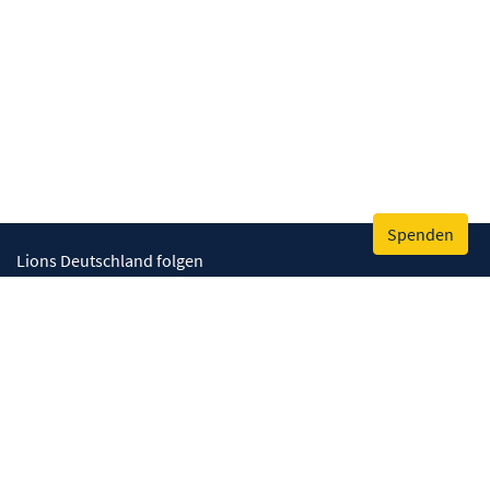
Spenden
Lions Deutschland folgen
Wir helfen
Augenlicht retten
Lebenskompetenzen stärken
Umwelt bewahren