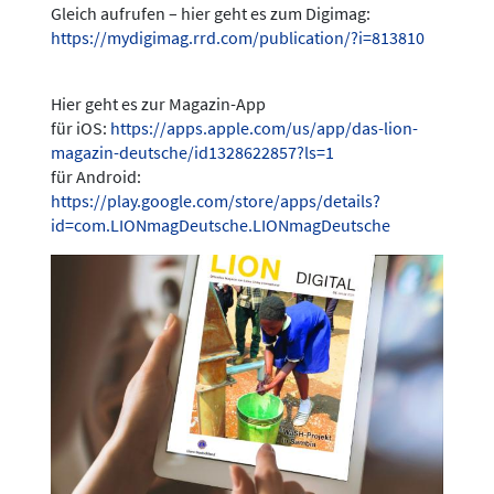
Gleich aufrufen – hier geht es zum Digimag:
https://mydigimag.rrd.com/publication/?i=813810
Hier geht es zur Magazin-App
für iOS:
https://apps.apple.com/us/app/das-lion-
magazin-deutsche/id1328622857?ls=1
für Android:
https://play.google.com/store/apps/details?
id=com.LIONmagDeutsche.LIONmagDeutsche