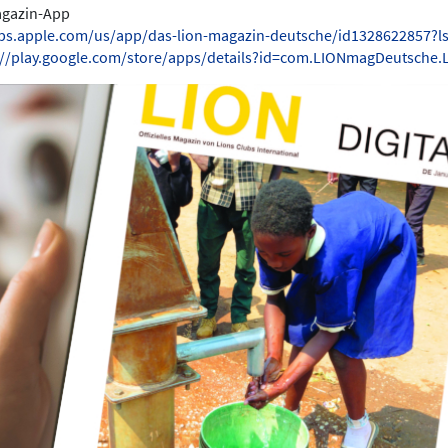
Magazin-App
pps.apple.com/us/app/das-lion-magazin-deutsche/id1328622857?l
://play.google.com/store/apps/details?id=com.LIONmagDeutsche