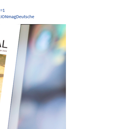
s=1
.LIONmagDeutsche