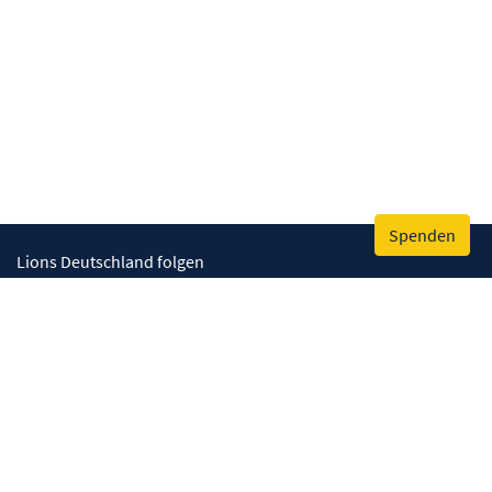
Spenden
Lions Deutschland folgen
Wir helfen
Augenlicht retten
Lebenskompetenzen stärken
Umwelt bewahren