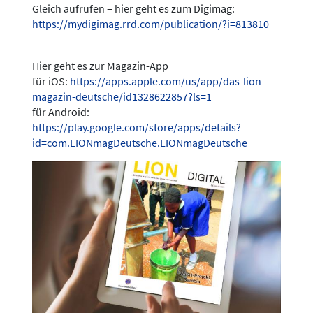
Gleich aufrufen – hier geht es zum Digimag:
https://mydigimag.rrd.com/publication/?i=813810
Hier geht es zur Magazin-App
für iOS:
https://apps.apple.com/us/app/das-lion-
magazin-deutsche/id1328622857?ls=1
für Android:
https://play.google.com/store/apps/details?
id=com.LIONmagDeutsche.LIONmagDeutsche