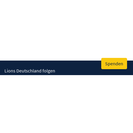
Spenden
Lions Deutschland folgen
Wir helfen
Augenlicht retten
Lebenskompetenzen stärken
Umwelt bewahren