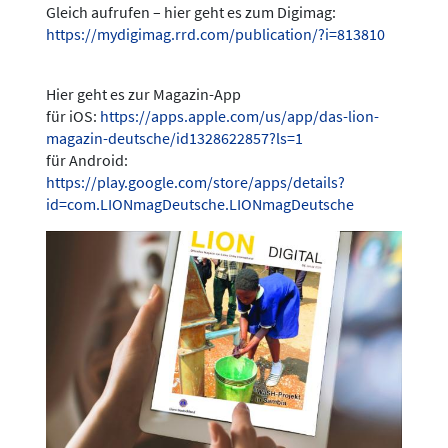
Gleich aufrufen – hier geht es zum Digimag:
https://mydigimag.rrd.com/publication/?i=813810
Hier geht es zur Magazin-App
für iOS:
https://apps.apple.com/us/app/das-lion-
magazin-deutsche/id1328622857?ls=1
für Android:
https://play.google.com/store/apps/details?
id=com.LIONmagDeutsche.LIONmagDeutsche