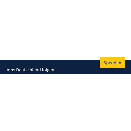
Spenden
Lions Deutschland folgen
Wir helfen
Augenlicht retten
Lebenskompetenzen stärken
Umwelt bewahren