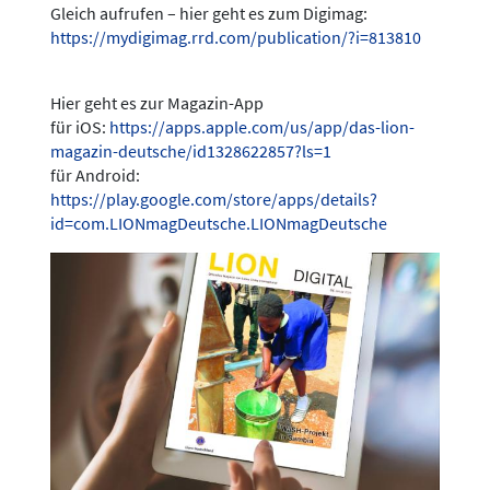
Gleich aufrufen – hier geht es zum Digimag:
https://mydigimag.rrd.com/publication/?i=813810
Hier geht es zur Magazin-App
für iOS:
https://apps.apple.com/us/app/das-lion-
magazin-deutsche/id1328622857?ls=1
für Android:
https://play.google.com/store/apps/details?
id=com.LIONmagDeutsche.LIONmagDeutsche