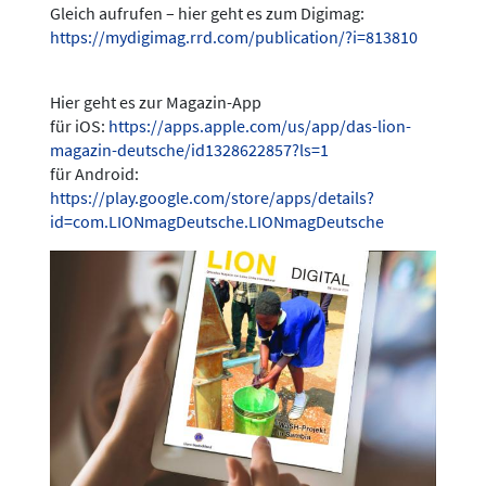
Gleich aufrufen – hier geht es zum Digimag:
https://mydigimag.rrd.com/publication/?i=813810
Hier geht es zur Magazin-App
für iOS:
https://apps.apple.com/us/app/das-lion-
magazin-deutsche/id1328622857?ls=1
für Android:
https://play.google.com/store/apps/details?
id=com.LIONmagDeutsche.LIONmagDeutsche