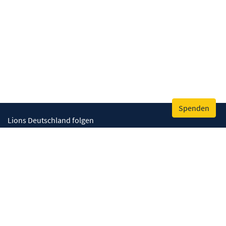
Spenden
Lions Deutschland folgen
Wir helfen
Augenlicht retten
Lebenskompetenzen stärken
Umwelt bewahren