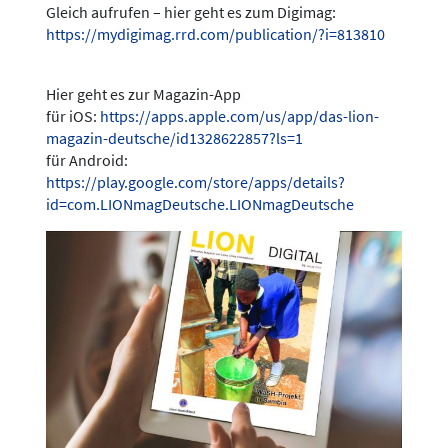
Gleich aufrufen – hier geht es zum Digimag:
https://mydigimag.rrd.com/publication/?i=813810
Hier geht es zur Magazin-App
für iOS:
https://apps.apple.com/us/app/das-lion-
magazin-deutsche/id1328622857?ls=1
für Android:
https://play.google.com/store/apps/details?
id=com.LIONmagDeutsche.LIONmagDeutsche