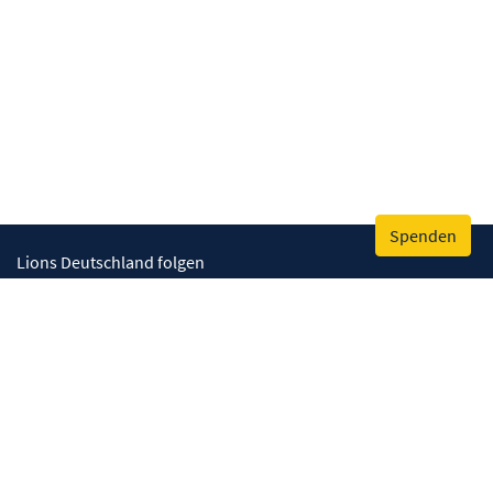
Spenden
Lions Deutschland folgen
Wir helfen
Augenlicht retten
Lebenskompetenzen stärken
Umwelt bewahren