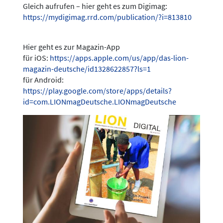
Gleich aufrufen – hier geht es zum Digimag:
https://mydigimag.rrd.com/publication/?i=813810
Hier geht es zur Magazin-App
für iOS:
https://apps.apple.com/us/app/das-lion-
magazin-deutsche/id1328622857?ls=1
für Android:
https://play.google.com/store/apps/details?
id=com.LIONmagDeutsche.LIONmagDeutsche