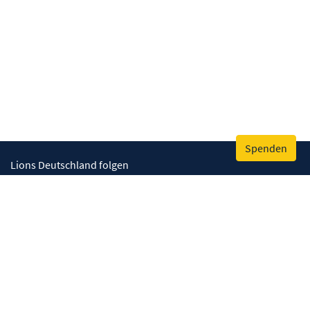
Spenden
Lions Deutschland folgen
Wir helfen
Augenlicht retten
Lebenskompetenzen stärken
Umwelt bewahren