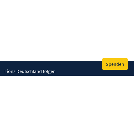
Spenden
Lions Deutschland folgen
Wir helfen
Augenlicht retten
Lebenskompetenzen stärken
Umwelt bewahren