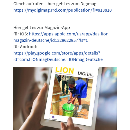
Gleich aufrufen – hier geht es zum Digimag:
https://mydigimag.rrd.com/publication/?i=813810
Hier geht es zur Magazin-App
für iOS:
https://apps.apple.com/us/app/das-lion-
magazin-deutsche/id1328622857?ls=1
für Android:
https://play.google.com/store/apps/details?
id=com.LIONmagDeutsche.LIONmagDeutsche