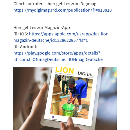
Gleich aufrufen – hier geht es zum Digimag:
https://mydigimag.rrd.com/publication/?i=813810
Hier geht es zur Magazin-App
für iOS:
https://apps.apple.com/us/app/das-lion-
magazin-deutsche/id1328622857?ls=1
für Android:
https://play.google.com/store/apps/details?
id=com.LIONmagDeutsche.LIONmagDeutsche