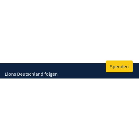
Spenden
Lions Deutschland folgen
Wir helfen
Augenlicht retten
Lebenskompetenzen stärken
Umwelt bewahren