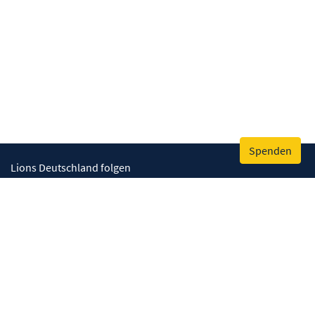
Spenden
Lions Deutschland folgen
Wir helfen
Augenlicht retten
Lebenskompetenzen stärken
Umwelt bewahren