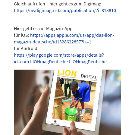
Gleich aufrufen – hier geht es zum Digimag:
https://mydigimag.rrd.com/publication/?i=813810
Hier geht es zur Magazin-App
für iOS:
https://apps.apple.com/us/app/das-lion-
magazin-deutsche/id1328622857?ls=1
für Android:
https://play.google.com/store/apps/details?
id=com.LIONmagDeutsche.LIONmagDeutsche