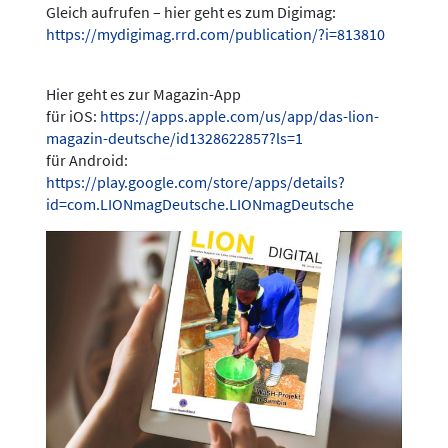
Gleich aufrufen – hier geht es zum Digimag:
https://mydigimag.rrd.com/publication/?i=813810
Hier geht es zur Magazin-App
für iOS:
https://apps.apple.com/us/app/das-lion-
magazin-deutsche/id1328622857?ls=1
für Android:
https://play.google.com/store/apps/details?
id=com.LIONmagDeutsche.LIONmagDeutsche