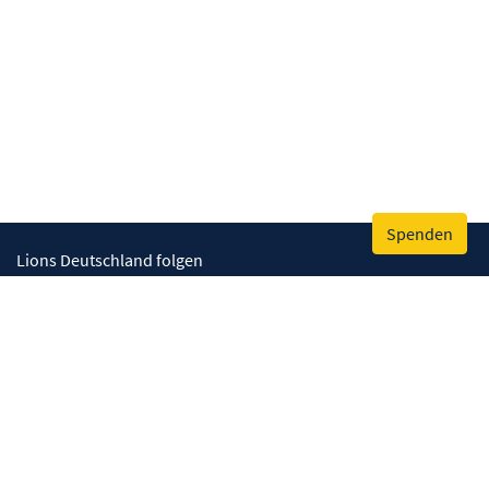
Spenden
Lions Deutschland folgen
Wir helfen
Augenlicht retten
Lebenskompetenzen stärken
Umwelt bewahren