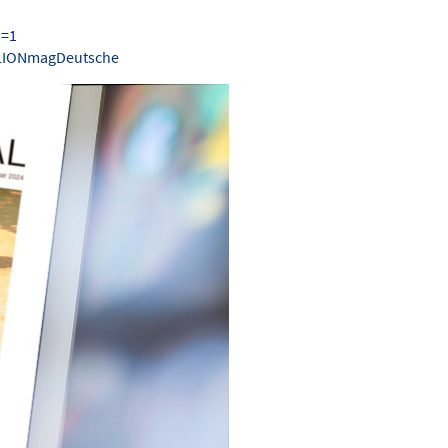
s=1
.LIONmagDeutsche