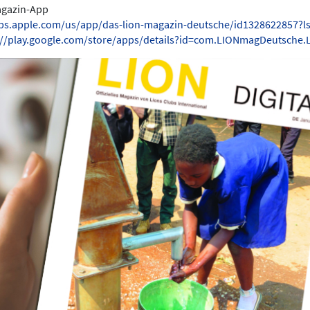
Magazin-App
pps.apple.com/us/app/das-lion-magazin-deutsche/id1328622857?l
://play.google.com/store/apps/details?id=com.LIONmagDeutsche