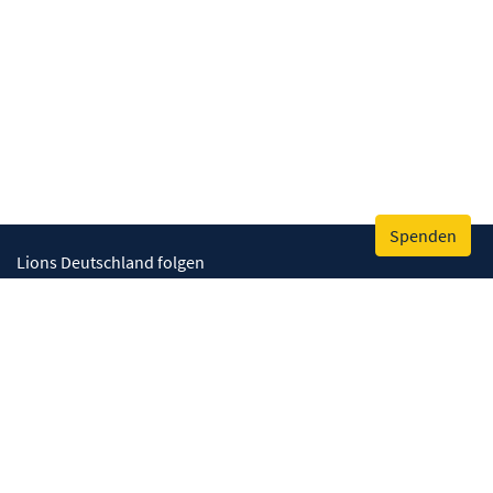
Spenden
Lions Deutschland folgen
Wir helfen
Augenlicht retten
Lebenskompetenzen stärken
Umwelt bewahren