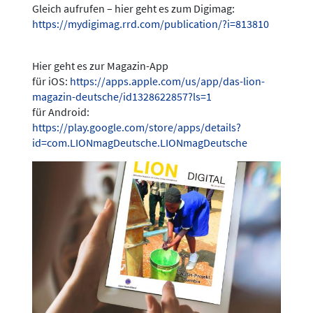
Gleich aufrufen – hier geht es zum Digimag:
https://mydigimag.rrd.com/publication/?i=813810
Hier geht es zur Magazin-App
für iOS:
https://apps.apple.com/us/app/das-lion-
magazin-deutsche/id1328622857?ls=1
für Android:
https://play.google.com/store/apps/details?
id=com.LIONmagDeutsche.LIONmagDeutsche