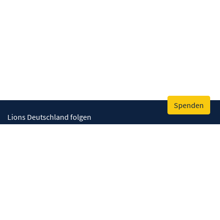
Spenden
Lions Deutschland folgen
Wir helfen
Augenlicht retten
Lebenskompetenzen stärken
Umwelt bewahren