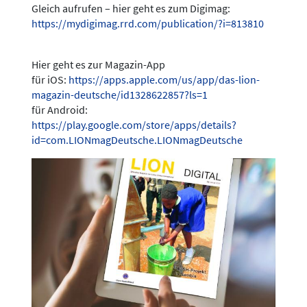
Gleich aufrufen – hier geht es zum Digimag:
https://mydigimag.rrd.com/publication/?i=813810
Hier geht es zur Magazin-App
für iOS:
https://apps.apple.com/us/app/das-lion-
magazin-deutsche/id1328622857?ls=1
für Android:
https://play.google.com/store/apps/details?
id=com.LIONmagDeutsche.LIONmagDeutsche