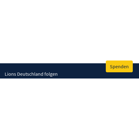
Spenden
Lions Deutschland folgen
Wir helfen
Augenlicht retten
Lebenskompetenzen stärken
Umwelt bewahren