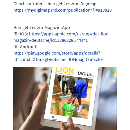
Gleich aufrufen – hier geht es zum Digimag:
https://mydigimag.rrd.com/publication/?i=813810
Hier geht es zur Magazin-App
für iOS:
https://apps.apple.com/us/app/das-lion-
magazin-deutsche/id1328622857?ls=1
für Android:
https://play.google.com/store/apps/details?
id=com.LIONmagDeutsche.LIONmagDeutsche