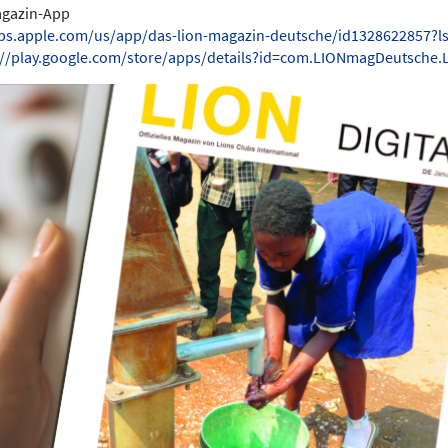
Magazin-App
pps.apple.com/us/app/das-lion-magazin-deutsche/id1328622857?l
://play.google.com/store/apps/details?id=com.LIONmagDeutsche