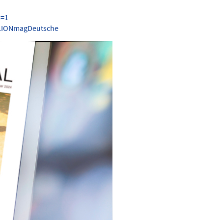
s=1
.LIONmagDeutsche