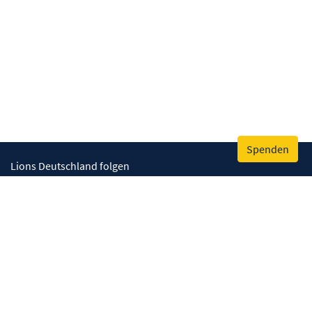
Spenden
Lions Deutschland folgen
Wir helfen
Augenlicht retten
Lebenskompetenzen stärken
Umwelt bewahren