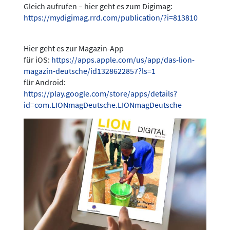
Gleich aufrufen – hier geht es zum Digimag:
https://mydigimag.rrd.com/publication/?i=813810
Hier geht es zur Magazin-App
für iOS:
https://apps.apple.com/us/app/das-lion-
magazin-deutsche/id1328622857?ls=1
für Android:
https://play.google.com/store/apps/details?
id=com.LIONmagDeutsche.LIONmagDeutsche