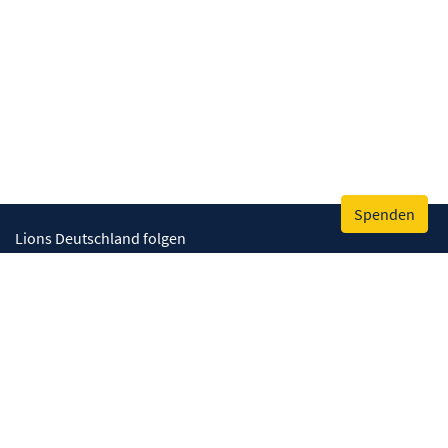
Spenden
Lions Deutschland folgen
Wir helfen
Augenlicht retten
Lebenskompetenzen stärken
Umwelt bewahren