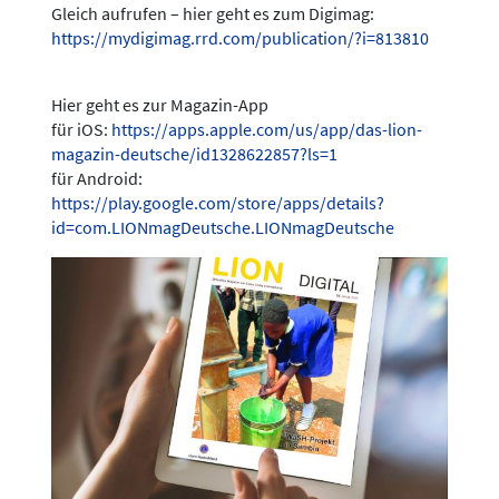
Gleich aufrufen – hier geht es zum Digimag:
https://mydigimag.rrd.com/publication/?i=813810
Hier geht es zur Magazin-App
für iOS:
https://apps.apple.com/us/app/das-lion-
magazin-deutsche/id1328622857?ls=1
für Android:
https://play.google.com/store/apps/details?
id=com.LIONmagDeutsche.LIONmagDeutsche