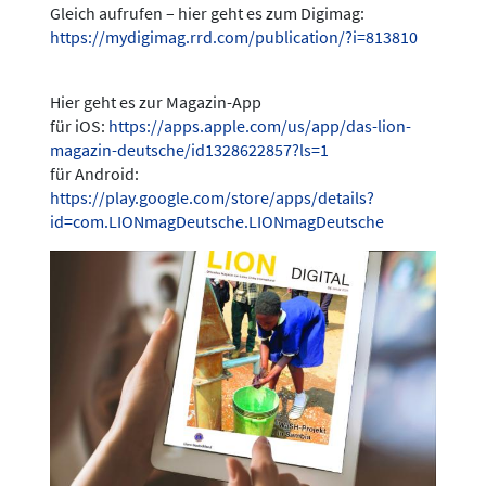
Gleich aufrufen – hier geht es zum Digimag:
https://mydigimag.rrd.com/publication/?i=813810
Hier geht es zur Magazin-App
für iOS:
https://apps.apple.com/us/app/das-lion-
magazin-deutsche/id1328622857?ls=1
für Android:
https://play.google.com/store/apps/details?
id=com.LIONmagDeutsche.LIONmagDeutsche