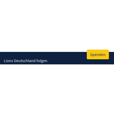
Spenden
Lions Deutschland folgen
Wir helfen
Augenlicht retten
Lebenskompetenzen stärken
Umwelt bewahren