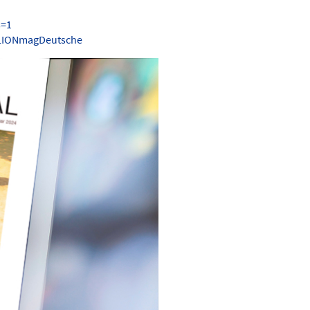
s=1
.LIONmagDeutsche