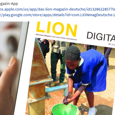
Magazin-App
pps.apple.com/us/app/das-lion-magazin-deutsche/id1328622857?l
://play.google.com/store/apps/details?id=com.LIONmagDeutsche